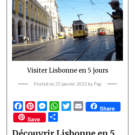
Visiter Lisbonne en 5 jours
Posted on
25 janvier 2021
by
Pap
Facebook
Pinterest
Messenger
WhatsApp
Twitter
Email
Share
Partager
Save
Découvrir Lisbonne en 5